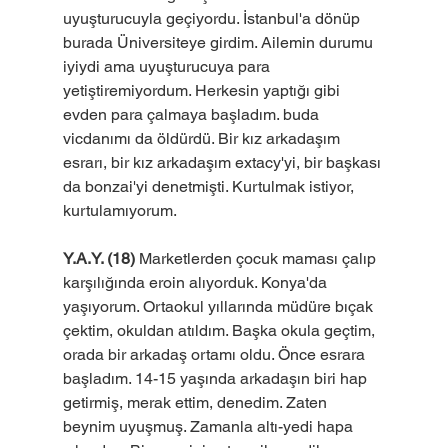
uyuşturucuyla geçiyordu. İstanbul'a dönüp 
burada Üniversiteye girdim. Ailemin durumu 
iyiydi ama uyuşturucuya para 
yetiştiremiyordum. Herkesin yaptığı gibi 
evden para çalmaya başladım. buda 
vicdanımı da öldürdü. Bir kız arkadaşım 
esrarı, bir kız arkadaşım extacy'yi, bir başkası 
da bonzai'yi denetmişti. Kurtulmak istiyor, 
kurtulamıyorum.
Y.A.Y. (18)
 Marketlerden çocuk maması çalıp 
karşılığında eroin alıyorduk. Konya'da 
yaşıyorum. Ortaokul yıllarında müdüre bıçak 
çektim, okuldan atıldım. Başka okula geçtim, 
orada bir arkadaş ortamı oldu. Önce esrara 
başladım. 14-15 yaşında arkadaşın biri hap 
getirmiş, merak ettim, denedim. Zaten 
beynim uyuşmuş. Zamanla altı-yedi hapa 