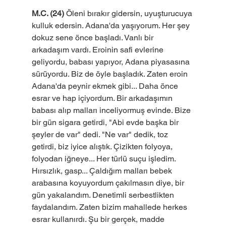
M.C. (24)
 Öleni bırakır gidersin, uyuşturucuya 
kulluk edersin. Adana'da yaşıyorum. Her şey 
dokuz sene önce başladı. Vanlı bir 
arkadaşım vardı. Eroinin safi evlerine 
geliyordu, babası yapıyor, Adana piyasasına 
sürüyordu. Biz de öyle başladık. Zaten eroin 
Adana'da peynir ekmek gibi... Daha önce 
esrar ve hap içiyordum. Bir arkadaşımın 
babası alıp malları inceliyormuş evinde. Bize 
bir gün sigara getirdi, "Abi evde başka bir 
şeyler de var" dedi. "Ne var" dedik, toz 
getirdi, biz iyice alıştık. Çizikten folyoya, 
folyodan iğneye... Her türlü suçu işledim. 
Hırsızlık, gasp... Çaldığım malları bebek 
arabasına koyuyordum çakılmasın diye, bir 
gün yakalandım. Denetimli serbestlikten 
faydalandım. Zaten bizim mahallede herkes 
esrar kullanırdı. Şu bir gerçek, madde 