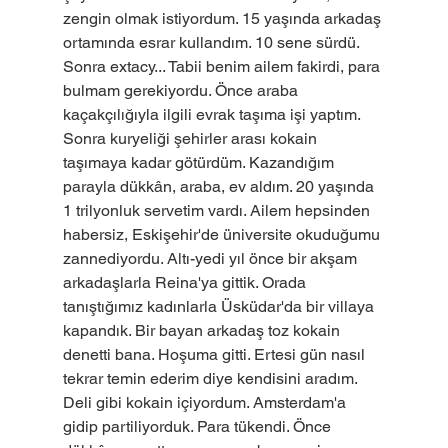
zengin olmak istiyordum. 15 yaşında arkadaş 
ortamında esrar kullandım. 10 sene sürdü. 
Sonra extacy... Tabii benim ailem fakirdi, para 
bulmam gerekiyordu. Önce araba 
kaçakçılığıyla ilgili evrak taşıma işi yaptım. 
Sonra kuryeliği şehirler arası kokain 
taşımaya kadar götürdüm. Kazandığım 
parayla dükkân, araba, ev aldım. 20 yaşında 
1 trilyonluk servetim vardı. Ailem hepsinden 
habersiz, Eskişehir'de üniversite okuduğumu 
zannediyordu. Altı-yedi yıl önce bir akşam 
arkadaşlarla Reina'ya gittik. Orada 
tanıştığımız kadınlarla Üsküdar'da bir villaya 
kapandık. Bir bayan arkadaş toz kokain 
denetti bana. Hoşuma gitti. Ertesi gün nasıl 
tekrar temin ederim diye kendisini aradım. 
Deli gibi kokain içiyordum. Amsterdam'a 
gidip partiliyorduk. Para tükendi. Önce 