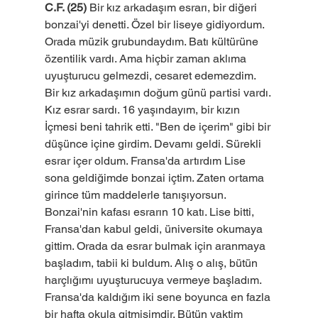
C.F. (25)
 Bir kız arkadaşım esrarı, bir diğeri 
bonzai'yi denetti. Özel bir liseye gidiyordum. 
Orada müzik grubundaydım. Batı kültürüne 
özentilik vardı. Ama hiçbir zaman aklıma 
uyuşturucu gelmezdi, cesaret edemezdim. 
Bir kız arkadaşımın doğum günü partisi vardı. 
Kız esrar sardı. 16 yaşındayım, bir kızın 
İçmesi beni tahrik etti. "Ben de içerim" gibi bir 
düşünce içine girdim. Devamı geldi. Sürekli 
esrar içer oldum. Fransa'da artırdım Lise 
sona geldiğimde bonzai içtim. Zaten ortama 
girince tüm maddelerle tanışıyorsun. 
Bonzai'nin kafası esrarın 10 katı. Lise bitti, 
Fransa'dan kabul geldi, üniversite okumaya 
gittim. Orada da esrar bulmak için aranmaya 
başladım, tabii ki buldum. Alış o alış, bütün 
harçlığımı uyuşturucuya vermeye başladım. 
Fransa'da kaldığım iki sene boyunca en fazla 
bir hafta okula gitmişimdir. Bütün vaktim 