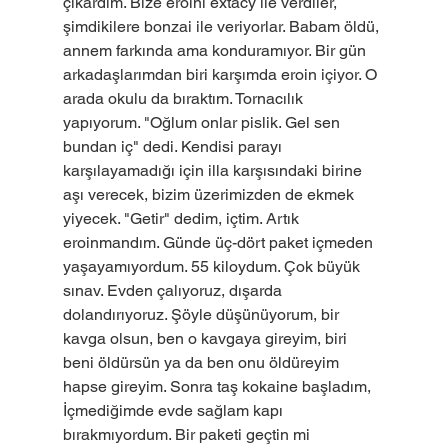
çıkardım. Bize eroini extacy ile verdiler, 
şimdikilere bonzai ile veriyorlar. Babam öldü, 
annem farkında ama konduramıyor. Bir gün 
arkadaşlarımdan biri karşımda eroin içiyor. O 
arada okulu da bıraktım. Tornacılık 
yapıyorum. "Oğlum onlar pislik. Gel sen 
bundan iç" dedi. Kendisi parayı 
karşılayamadığı için illa karşısındaki birine 
aşı verecek, bizim üzerimizden de ekmek 
yiyecek. "Getir" dedim, içtim. Artık 
eroinmandım. Günde üç-dört paket içmeden 
yaşayamıyordum. 55 kiloydum. Çok büyük 
sınav. Evden çalıyoruz, dışarda 
dolandırıyoruz. Şöyle düşünüyorum, bir 
kavga olsun, ben o kavgaya gireyim, biri 
beni öldürsün ya da ben onu öldüreyim 
hapse gireyim. Sonra taş kokaine başladım, 
İçmediğimde evde sağlam kapı 
bırakmıyordum. Bir paketi geçtin mi 