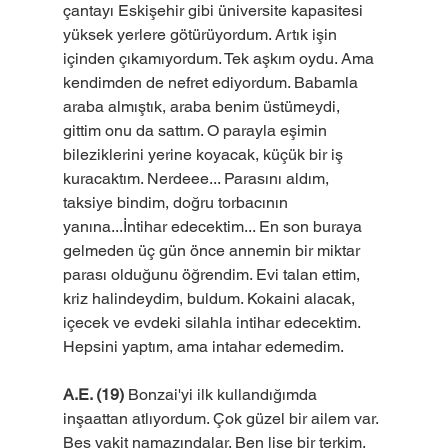
çantayı Eskişehir gibi üniversite kapasitesi 
yüksek yerlere götürüyordum. Artık işin 
içinden çıkamıyordum. Tek aşkım oydu. Ama 
kendimden de nefret ediyordum. Babamla 
araba almıştık, araba benim üstümeydi, 
gittim onu da sattım. O parayla eşimin 
bileziklerini yerine koyacak, küçük bir iş 
kuracaktım. Nerdeee... Parasını aldım, 
taksiye bindim, doğru torbacının 
yanına...İntihar edecektim... En son buraya 
gelmeden üç gün önce annemin bir miktar 
parası olduğunu öğrendim. Evi talan ettim, 
kriz halindeydim, buldum. Kokaini alacak, 
içecek ve evdeki silahla intihar edecektim. 
Hepsini yaptım, ama intahar edemedim.
A.E. (19)
 Bonzai'yi ilk kullandığımda 
inşaattan atlıyordum. Çok güzel bir ailem var. 
Beş vakit namazındalar. Ben lise bir terkim. 