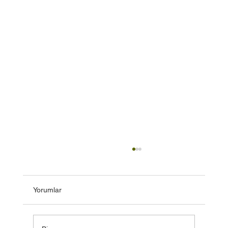
Yorumlar
Dikkat Çekici Notlar