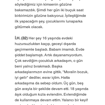
söylediğimiz için kimsenin gözüne 
bakamazdık. Şimdi her gün iki buçuk saat 
birbirimizin gözüne bakıyoruz. İyileştiğimde 
ilk yapacağım şey, çocuklarımı lunaparka 
götürmek olacak. 
İ.H. (32)
 Her şey 16 yaşında evdeki 
huzursuzluktan kaçıp, geceyi dışarda 
geçirmemle başladı. Babam imamdı. Evde 
şiddet başlamıştı. Artık dayanamıyordum. 
Çok sevdiğim çocukluk arkadaşım, o gün 
beni yalnız bırakmadı. Başka 
arkadaşlarımızın evine gittik. "Moralin bozuk, 
iyi gelir" dediler, esrar içtim. Hatta 
arkadaşıma da sebep oldum. Üç gün, beş 
gün arayla bir şekilde devam etti. 18 yaşında 
âşık olduğum kızla evlendim. Evlendiğimde 
de kullanmaya devam ettim. Yalancı bir keyif 