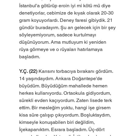
İstanbul'a götürüp eroin iyi mi kötü mü diye 
denetiyorlar, cebimize de kıyak olarak 20-30 
gram koyuyorlardı. Deney faresi gibiydik. 21 
gündür buradayım. Şu an gelecek için bir şey 
söyleyemiyorum, sadece kurtulmayı 
düşünüyorum. Ama mutluyum ki yeniden 
rüya görmeye ve o rüyaları hatırlamaya 
başladım.
Y.Ç. (22)
 Karısını torbacıya bırakanı gördüm. 
14 yaşındaydım. Ankara Doğantepe'de 
büyüdüm. Büyüdüğüm mahallede hemen 
herkes kullanıyordu. Ortaokula gidiyordum, 
sürekli evden kaçıyordum. Zaten lisede terk 
ettim. Bir mesleğim yoktu, hangi işe girsem 
kisa süre çalışıp çıkıyordum. Boşluktaydım, 
kimseyle konuşabilen biri değildim, 
İçekapanıktım. Esrara başladım. Üç-dört 