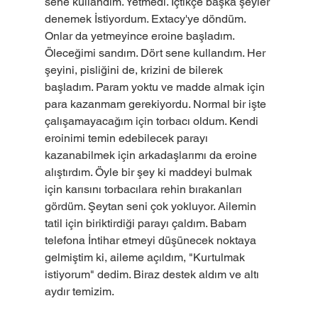
sene kullandım. Yetmedi. İçtikçe başka şeyler 
denemek İstiyordum. Extacy'ye döndüm. 
Onlar da yetmeyince eroine başladım. 
Öleceğimi sandım. Dört sene kullandım. Her 
şeyini, pisliğini de, krizini de bilerek 
başladım. Param yoktu ve madde almak için 
para kazanmam gerekiyordu. Normal bir işte 
çalışamayacağım için torbacı oldum. Kendi 
eroinimi temin edebilecek parayı 
kazanabilmek için arkadaşlarımı da eroine 
alıştırdım. Öyle bir şey ki maddeyi bulmak 
için karısını torbacılara rehin bırakanları 
gördüm. Şeytan seni çok yokluyor. Ailemin 
tatil için biriktirdiği parayı çaldım. Babam 
telefona İntihar etmeyi düşünecek noktaya 
gelmiştim ki, aileme açıldım, "Kurtulmak 
istiyorum" dedim. Biraz destek aldım ve altı 
aydır temizim.