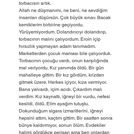
torbacısın artık.
Allah ne düşmanımı, ne beni, ne sevdiğim 
insanları düşürsün. Çok büyük sınav. Bacak 
kemiklerim birbirine geçiyordu. 
Yürüyemiyordum. Dolandırıcıyı dolandırıp, 
torbacının malını çalıyordum. Eroin içip 
hırsızlık yapmayan adam tanımadım. 
Marketlerden çocuk maması bile çalıyorduk. 
Torbacının çocuğu vardı, onun karşılığında 
mal veriyordu. Kız yanımda öldü. Bir gün 
mahalleye gittim. Bir kız gördüm, krizden 
gitmek üzere. Herkes içiyor, kıza vermiyor. 
Bana yalvardı, içim acıdı. Çıkardım malı 
verdim. Kız kaynattı, iğneyi bir vurdu, nefesi 
kesildi, öldü. Elim ayağım tutuştu. 
Dokunduğum sigara izmaritlerini, iğneyi 
hepsini attım, kaçtım gittim. Bir saatten sonra 
bünye kaldırmıyor, sonun ölüm. Evdekiler 
halimi gördükçe perişan ama ben onlardan 