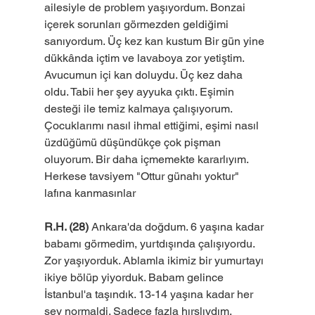
ailesiyle de problem yaşıyordum. Bonzai 
içerek sorunları görmezden geldiğimi 
sanıyordum. Üç kez kan kustum Bir gün yine 
dükkânda içtim ve lavaboya zor yetiştim. 
Avucumun içi kan doluydu. Üç kez daha 
oldu. Tabii her şey ayyuka çıktı. Eşimin 
desteği ile temiz kalmaya çalışıyorum. 
Çocuklarımı nasıl ihmal ettiğimi, eşimi nasıl 
üzdüğümü düşündükçe çok pişman 
oluyorum. Bir daha içmemekte kararlıyım. 
Herkese tavsiyem "Ottur günahı yoktur" 
lafına kanmasınlar
R.H. (28)
 Ankara'da doğdum. 6 yaşına kadar 
babamı görmedim, yurtdışında çalışıyordu. 
Zor yaşıyorduk. Ablamla ikimiz bir yumurtayı 
ikiye bölüp yiyorduk. Babam gelince 
İstanbul'a taşındık. 13-14 yaşına kadar her 
şey normaldi. Sadece fazla hırslıydım, 