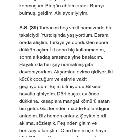
kopmuşum. Bir gün ablam aradı. Burayı 
bulmuş, geldim. Altı aydır iyiyim.
A.S. (39)
 Torbacım beş vakit namazında bir 
taksiciydi. Yurtdışında yaşıyordum. Esrara 
orada alıştım. Türkiye'ye döndükten sonra 
dükkân açtım. İki sene hiç kullanmadım, 
sonra arkadaş arasında yine başladım. 
Hayatımda her şey normalmiş gibi 
davranıyordum. Akşamları evime gidiyor, iki 
küçük çocuğum ve eşimle vakit 
geçiriyordum. Eşim bilmiyordu.Bitkisel 
hayatta gibiydim. Dört buçuk ay önce 
dükkâna, kasaplara mangal kömürü satan 
biri geldi. Gözlerinden madde kullandığını 
anladım. Biz hemen anlarız. Şeytan girdi 
aklıma, sözleştik. Peşinden gittim ve 
bonzaiyle tanıştım. O an benim için hayat 