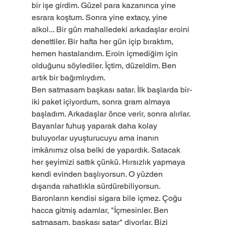
bir işe girdim. Güzel para kazanınca yine 
esrara koştum. Sonra yine extacy, yine 
alkol... Bir gün mahalledeki arkadaşlar eroini 
denettiler. Bir hafta her gün içip bıraktım, 
hemen hastalandım. Eroin içmediğim için 
olduğunu söylediler. İçtim, düzeldim. Ben 
artık bir bağımlıydım.
Ben satmasam başkası satar. İlk başlarda bir-
iki paket içiyordum, sonra gram almaya 
başladım. Arkadaşlar önce verir, sonra alırlar.
Bayanlar fuhuş yaparak daha kolay 
buluyorlar uyuşturucuyu ama inanın 
imkânımız olsa belki de yapardık. Satacak 
her şeyimizi sattık çünkü. Hırsızlık yapmaya 
kendi evinden başlıyorsun. O yüzden 
dışarıda rahatlıkla sürdürebiliyorsun. 
Baronların kendisi sigara bile içmez. Çoğu 
hacca gitmiş adamlar, "İçmesinler. Ben 
satmasam, başkası satar" diyorlar. Bizi 