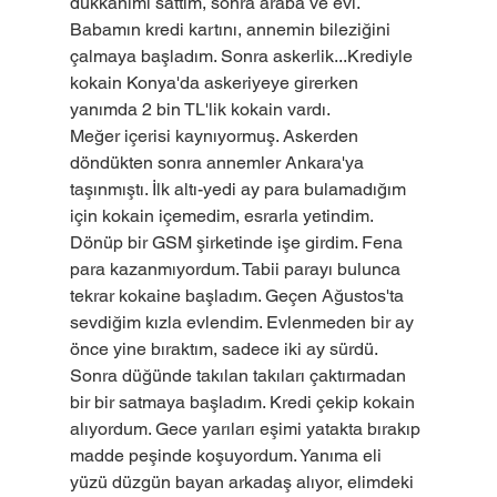
dükkânımı sattım, sonra araba ve evi. 
Babamın kredi kartını, annemin bileziğini 
çalmaya başladım. Sonra askerlik...Krediyle 
kokain Konya'da askeriyeye girerken 
yanımda 2 bin TL'lik kokain vardı.
Meğer içerisi kaynıyormuş. Askerden 
döndükten sonra annemler Ankara'ya 
taşınmıştı. İlk altı-yedi ay para bulamadığım 
için kokain içemedim, esrarla yetindim. 
Dönüp bir GSM şirketinde işe girdim. Fena 
para kazanmıyordum. Tabii parayı bulunca 
tekrar kokaine başladım. Geçen Ağustos'ta 
sevdiğim kızla evlendim. Evlenmeden bir ay 
önce yine bıraktım, sadece iki ay sürdü. 
Sonra düğünde takılan takıları çaktırmadan 
bir bir satmaya başladım. Kredi çekip kokain 
alıyordum. Gece yarıları eşimi yatakta bırakıp 
madde peşinde koşuyordum. Yanıma eli 
yüzü düzgün bayan arkadaş alıyor, elimdeki 