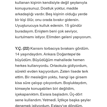
kullanan kişinin kendisiyle değil şeytanıyla 
konuşursunuz. Dostluk yoktur, madde 
arkadaşlığı vardır. Beş kişinin olduğu yerde 
bir kişi ölür, onu orada bırakır gidersin. 
Uyuşturucuya kulluk edersin. 15 gündür 
buradayım. Eniştem beni çok seviyor, 
kurtulmamı istiyor. Elimden geleni yapıyorum.
Y.Ç. (22)
 Karısını torbacıya bırakanı gördüm. 
14 yaşındaydım. Ankara Doğantepe'de 
büyüdüm. Büyüdüğüm mahallede hemen 
herkes kullanıyordu. Ortaokula gidiyordum, 
sürekli evden kaçıyordum. Zaten lisede terk 
ettim. Bir mesleğim yoktu, hangi işe girsem 
kisa süre çalışıp çıkıyordum. Boşluktaydım, 
kimseyle konuşabilen biri değildim, 
içekapanıktım. Esrara başladım. Üç-dört 
sene kullandım. Yetmedi. İçtikçe başka şeyler 
denemek istiyordum. Extacy'ye döndüm. 