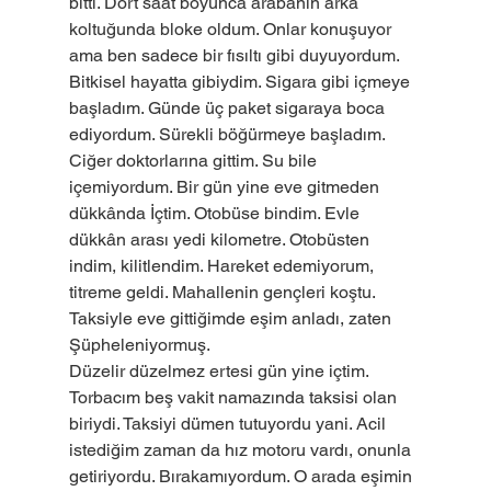
bitti. Dört saat boyunca arabanın arka 
koltuğunda bloke oldum. Onlar konuşuyor 
ama ben sadece bir fısıltı gibi duyuyordum. 
Bitkisel hayatta gibiydim. Sigara gibi içmeye 
başladım. Günde üç paket sigaraya boca 
ediyordum. Sürekli böğürmeye başladım. 
Ciğer doktorlarına gittim. Su bile 
içemiyordum. Bir gün yine eve gitmeden 
dükkânda İçtim. Otobüse bindim. Evle 
dükkân arası yedi kilometre. Otobüsten 
indim, kilitlendim. Hareket edemiyorum, 
titreme geldi. Mahallenin gençleri koştu. 
Taksiyle eve gittiğimde eşim anladı, zaten 
Şüpheleniyormuş.
Düzelir düzelmez ertesi gün yine içtim. 
Torbacım beş vakit namazında taksisi olan 
biriydi. Taksiyi dümen tutuyordu yani. Acil 
istediğim zaman da hız motoru vardı, onunla 
getiriyordu. Bırakamıyordum. O arada eşimin 