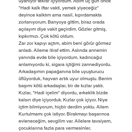
uyanıyor tekrar içiyordum. Abim üç gün önce 
"Hadi kalk iftar vakti, yemek yiyeceğiz" 
deyince kalktım ama nasil, kıpırdamakta 
zorlanıyorum. Banyoya gittim, biraz orada 
açılayım diye vakit geçirdim. Gözler gitmiş, 
kıpkırmızı. Çok kötü oldum.
Zar zor kapıyı açtım, abim beni görür görmez 
anladı. Aileme itiraf ettim. Aslında annemin 
yanında evde bile içiyordum, kadıncağız 
anlamıyordu ki, sigara içtiğimi zannediyordu. 
Arkadaşımın papağanına bile uyuşturucu 
üflüyorduk, hayvan artık uyur olmuştu. Benim 
başımı kötü arkadaşlar, bir de kızlar yaktı. 
Kızlar, "Hadi içelim" diyordu, erkeklik bizde 
kalsın diye içiyorduk. Kızlar çok içiyor. Niye 
içtim bilmiyorum, hiçbir derdim yoktu. Ailem 
Kurtulmamı çok istiyor. Birakmayı başarınca 
evleneceğim, sevgilim var. Ailelere tavsiyem, 
çocuklarına fazla para vermesinler, 