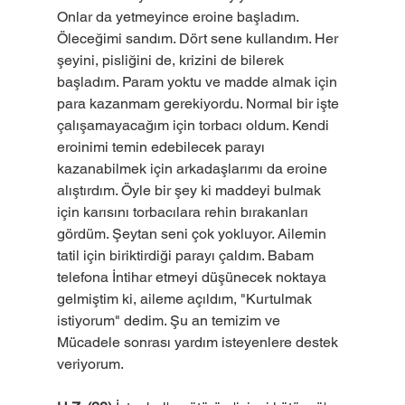
Onlar da yetmeyince eroine başladım. 
Öleceğimi sandım. Dört sene kullandım. Her 
şeyini, pisliğini de, krizini de bilerek 
başladım. Param yoktu ve madde almak için 
para kazanmam gerekiyordu. Normal bir işte 
çalışamayacağım için torbacı oldum. Kendi 
eroinimi temin edebilecek parayı 
kazanabilmek için arkadaşlarımı da eroine 
alıştırdım. Öyle bir şey ki maddeyi bulmak 
için karısını torbacılara rehin bırakanları 
gördüm. Şeytan seni çok yokluyor. Ailemin 
tatil için biriktirdiği parayı çaldım. Babam 
telefona İntihar etmeyi düşünecek noktaya 
gelmiştim ki, aileme açıldım, "Kurtulmak 
istiyorum" dedim. Şu an temizim ve 
Mücadele sonrası yardım isteyenlere destek 
veriyorum.