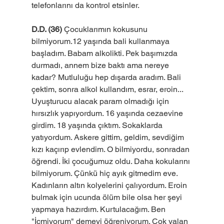
telefonlarını da kontrol etsinler.
D.D. (36)
 Çocuklarımın kokusunu 
bilmiyorum.12 yaşında bali kullanmaya 
başladım. Babam alkolikti. Pek başımızda 
durmadı, annem bize baktı ama nereye 
kadar? Mutluluğu hep dışarda aradım. Bali 
çektim, sonra alkol kullandım, esrar, eroin... 
Uyuşturucu alacak param olmadığı için 
hırsızlık yapıyordum. 16 yaşında cezaevine 
girdim. 18 yaşında çıktım. Sokaklarda 
yatıyordum. Askere gittim, geldim, sevdiğim 
kızı kaçırıp evlendim. O bilmiyordu, sonradan 
öğrendi. İki çocuğumuz oldu. Daha kokularını 
bilmiyorum. Çünkü hiç ayık gitmedim eve. 
Kadınların altın kolyelerini çalıyordum. Eroin 
bulmak için ucunda ölüm bile olsa her şeyi 
yapmaya hazırdım. Kurtulacağım. Ben 
"İçmiyorum" demeyi öğreniyorum. Çok yalan 