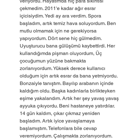
veriyordu. Hayatımda hiç para sıkıntısı 
çekmedim. 2011'e kadar ağır esrar 
içicisiydim. Yedi ay ara verdim. Spora 
başladım, artık temiz hava soluyordum. Ben 
mutlu olmamak için ne gerekiyorsa 
yapıyordum. Dört sene hiç gülmedim. 
Uyuşturucu bana gülüşümü kaybettirdi. Her 
kullandığımda pişman oluyordum, Üç 
çocuğumun yüzüne bakmakta 
zorlanıyordum. Yüksek derece kullanıcı 
olduğum için artık esrar da bana yetmiyordu. 
Bonzaiyle tanıştım. Bayılıp arabanın içinde 
kaldığım oldu. Başka kadınlarla birlikteyken 
eşime yakalandım. Artık her şey yavaş yavaş 
ayyuka çıkıyordu. Beni hastaneye yatırdılar. 
14 gün kaldım, çıkar çıkmaz yeniden 
başladım. Artık iyice yavaşlamaya 
başlamıştım. Telefonlara bile cevap 
veremiyordum. Çalışmakta zorlanıyordum. 