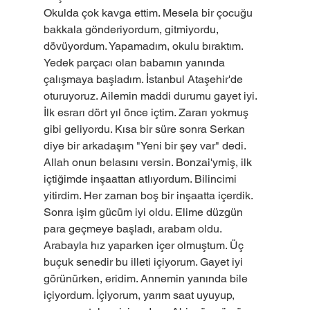
Okulda çok kavga ettim. Mesela bir çocuğu 
bakkala gönderiyordum, gitmiyordu, 
dövüyordum. Yapamadım, okulu bıraktım. 
Yedek parçacı olan babamın yanında 
çalışmaya başladım. İstanbul Ataşehir'de 
oturuyoruz. Ailemin maddi durumu gayet iyi. 
İlk esrarı dört yıl önce içtim. Zararı yokmuş 
gibi geliyordu. Kısa bir süre sonra Serkan 
diye bir arkadaşım "Yeni bir şey var" dedi. 
Allah onun belasını versin. Bonzai'ymiş, ilk 
içtiğimde inşaattan atlıyordum. Bilincimi 
yitirdim. Her zaman boş bir inşaatta içerdik. 
Sonra işim gücüm iyi oldu. Elime düzgün 
para geçmeye başladı, arabam oldu. 
Arabayla hız yaparken içer olmuştum. Üç 
buçuk senedir bu illeti içiyorum. Gayet iyi 
görünürken, eridim. Annemin yanında bile 
içiyordum. İçiyorum, yarım saat uyuyup, 