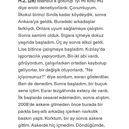
H.Z. (28)
 İstanbul'a götürüp 'iyi mi kötü mü' 
diye eroin denetiyorlardı. Çorumluyum. 
İlkokul birinci Sınıfa kadar köydeydik, sonra 
Ankara'ya geldik. Buradaki arkadaşlar 
farklıydı. Onlara uyum sağlamaya çalıştım. 
Sonra samimi olduk. Sigara içmeye dokuz 
yaşında başladım. Üç ay sonra alkol geldi. 
Lise bitince çalışmaya başladım. Kızılay'da 
işportacılık yapıyordum. Bir-iki abi vardı, 
görüyordum, çalışırlarken ortadan kaybolup 
geliyorlar, bir değişik oluyorlardı. "Ne 
içiyorsunuz?" diye sordum, esrarı gösterdiler. 
Ben de denedim. Sonra başladım, bir buçuk 
sene içtim. Esrar tezgâhında extacy de vardı. 
İlk başlarda cesaret edemedim, sonra alıştım. 
2008'de askere gitmeden önce burada bir 
parkta beş-altı arkadaş içerken narkotik 
baskın yaptı. Korktum, bir ay sonra askere 
gittim. Askerde hiç içmedim. Döndüğümde, 