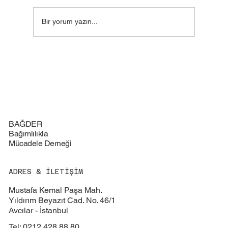
Bir yorum yazın...
Milli Eğitim Müdürü ve Kaymakamlık
Ziyaretimiz
BAĞDER
Bağımlılıkla
Mücadele Derneği
ADRES & İLETİŞİM
Mustafa Kemal Paşa Mah.
Yıldırım Beyazıt Cad. No. 46/1
Avcılar - İstanbul
Tel: 0212 428 88 80