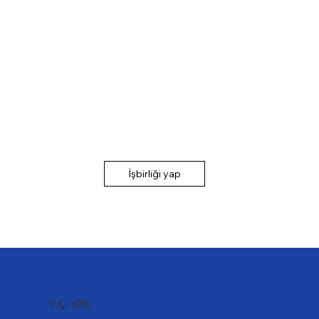
İşbirliği yap
Y.Ç. (28)